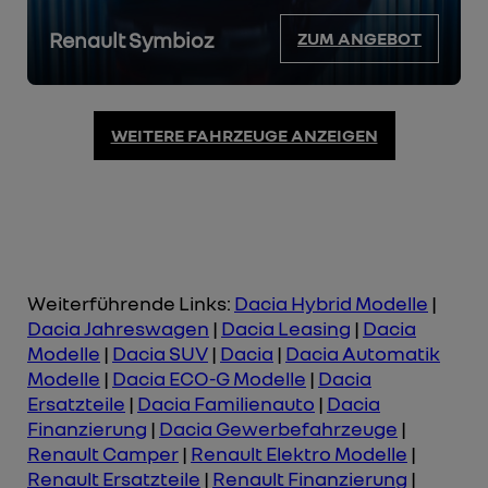
Renault Symbioz
ZUM ANGEBOT
WEITERE FAHRZEUGE ANZEIGEN
Weiterführende Links:
Dacia Hybrid Modelle
|
Dacia Jahreswagen
|
Dacia Leasing
|
Dacia
Modelle
|
Dacia SUV
|
Dacia
|
Dacia Automatik
Modelle
|
Dacia ECO-G Modelle
|
Dacia
Ersatzteile
|
Dacia Familienauto
|
Dacia
Finanzierung
|
Dacia Gewerbefahrzeuge
|
Renault Camper
|
Renault Elektro Modelle
|
Renault Ersatzteile
|
Renault Finanzierung
|