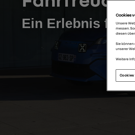
Cookies v
Ein Erlebnis für a
Unsere Webs
messen. Som
diesen über
Sie können 
unserer We
Weitere Inf
Cookies