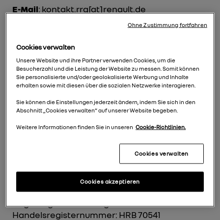
E-Mail
: kontakt.rrg[at]renault.de
Ohne Zustimmung fortfahren
Bei direkten Fragen zu unseren Autohäusern
Cookies verwalten
und Werkstätten wenden Sie sich bitte direkt
Unsere Website und ihre Partner verwenden Cookies, um die
an unsere
Standorte
.
Besucherzahl und die Leistung der Website zu messen. Somit können
Bei Fragen zu offenen Stellenangeboten nutzen
Sie personalisierte und/oder geolokalisierte Werbung und Inhalte
Sie bitte den Link „
Karriere
“ unten in unserer
erhalten sowie mit diesen über die sozialen Netzwerke interagieren.
Navigation.
Sie können die Einstellungen jederzeit ändern, indem Sie sich in den
Abschnitt „Cookies verwalten“ auf unserer Website begeben.
Vertreten durch:
Weitere Informationen finden Sie in unseren
Cookie-Richtlinien.
Geschäftsführer: Frank Lagarde
Vorsitzender des Aufsichtsrats: Florian Kraft
Cookies verwalten
Registereintrag:
Cookies akzeptieren
Eintragung im Handelsregister.
Registergericht: Amtsgericht Köln
Handelsregisternummer: HRB 70541