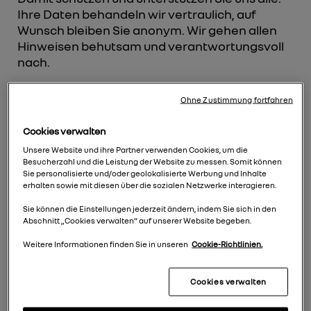
Ihre Daten behandeln wir vertraulich, auf
Wunsch bleiben Sie anonym. Wir gehen allen
Hinweisen behutsam und verantwortungsvoll
nach.
Ohne Zustimmung fortfahren
Die Renault Retail Group Deutschland GmbH
hat mit der Entgegennahme von Meldungen
Cookies verwalten
und der ersten Kommunikation mit
Unsere Website und ihre Partner verwenden Cookies, um die
hinweisgebenden Personen den Dienstleister
Besucherzahl und die Leistung der Website zu messen. Somit können
WhistleB beauftragt.
Sie personalisierte und/oder geolokalisierte Werbung und Inhalte
erhalten sowie mit diesen über die sozialen Netzwerke interagieren.
Sie können die Einstellungen jederzeit ändern, indem Sie sich in den
Hinweisgebende Personen können ihre
Abschnitt „Cookies verwalten“ auf unserer Website begeben.
Meldungen über das Webformular WhistleB
abgeben:
Weitere Informationen finden Sie in unseren
Cookie-Richtlinien.
Cookies verwalten
https://report.whistleb.com/de/renaultgermany