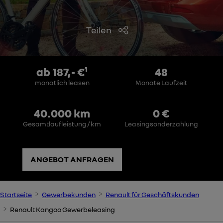
Teilen
ab 187,- €¹
48
monatlich leasen
Monate Laufzeit
40.000 km
0 €
Gesamtlaufleistung / km
Leasingsonderzahlung
ANGEBOT ANFRAGEN
Startseite
Gewerbekunden
Renault für Geschäftskunden
Renault Kangoo Gewerbeleasing