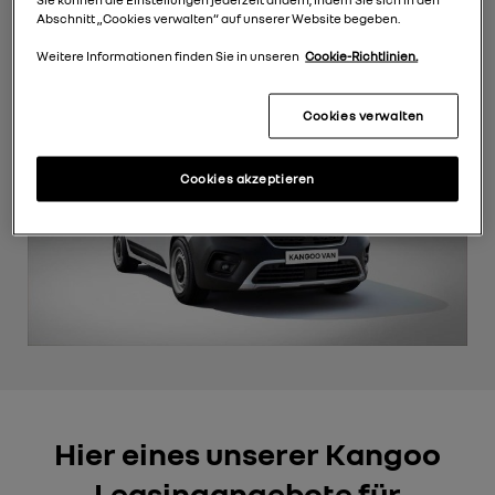
Gewerbekunden. Steigen Sie ein und machen
Abschnitt „Cookies verwalten“ auf unserer Website begeben.
Sie Ihr Business mobil!
Weitere Informationen finden Sie in unseren
Cookie-Richtlinien.
Cookies verwalten
Cookies akzeptieren
Hier eines unserer Kangoo
Leasingangebote für