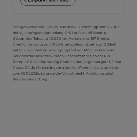
¹Kangoo Advance L1 MY26 Blue dCi 95: Fahrzeugpreis: 22.700 €
netto, Leasingsonderzahlung: 0 €, Laufzeit: 48 Monate,
Gesamtlaufleistung 40.000 km, Monatsrate: 187 € netto,
Überführungskosten: 1.050 € netto, Gesamtbetrag: 10.026€
netto. Ein Kilometer-Leasingangebot von Mobilize Financial
Services für Gewerbekunden, Geschäftsbereich der RCI
Banque S.A. Niederlassung Deutschland, Jagenbergstr. 1, 41468
Neuss. Gültig für Leasingverträge von Renault Neuwagen bis
zum 30.09.2026. Solange der Vorrat reicht. Abbildung zeigt
Sonderausstattung.