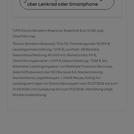
über Lenkrad oder Smartphone
¹UPE Dacia Sandero Stepway Essential Eco-G 120 zzgl.
Überführung.
²Dacia Sandero Stepway TCe 110: Fahrzeugpreis: 15.290 €,
Leasingsonderzahlung: 1.675 €, Laufzeit: 48 Monate,
Gesamtlaufleistung 40.000 km, Monatsrate: 99 €,
Überführungskosten: 1.099 €, Gesamtbetrag: 7.526 €. Ein
Kilometer-Leasingangebot von Mobilize Financial Services,
Geschäftsbereich der RCI Banque S.A. Niederlassung
Deutschland, Jagenbergstr. 1, 41468 Neuss, Gültig für
Leasingverträge von Dacia Neuwagen vom 01.07.2026 bis zum
31.08.2026 und Zulassung bis zum 31.12.2026. Abbildung zeigt
Sonderausstattung.