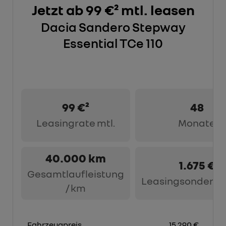
Jetzt ab 99 €² mtl. leasen
Dacia Sandero Stepway
Essential TCe 110
99 €²
48
Leasingrate mtl.
Monate
40.000 km
1.675 €
Gesamtlaufleistung
Leasingsonderza
/ km
Fahrzeugpreis
15.290 €