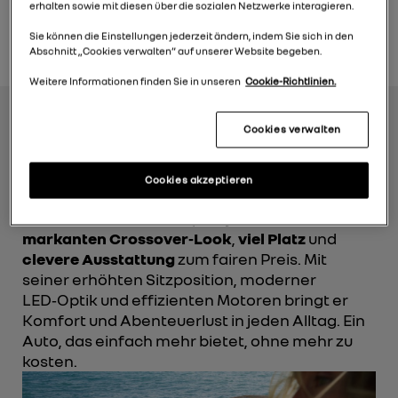
erhalten sowie mit diesen über die sozialen Netzwerke interagieren.
ANGEBOT ANFRAGEN
Sie können die Einstellungen jederzeit ändern, indem Sie sich in den
Abschnitt „Cookies verwalten“ auf unserer Website begeben.
Weitere Informationen finden Sie in unseren
Cookie-Richtlinien.
Cookies verwalten
Wo Alltag auf Abenteuer trifft
Cookies akzeptieren
Der Dacia Sandero Stepway steht für
markanten Crossover‑Look
,
viel Platz
und
clevere Ausstattung
zum fairen Preis. Mit
seiner erhöhten Sitzposition, moderner
LED‑Optik und effizienten Motoren bringt er
Komfort und Abenteuerlust in jeden Alltag. Ein
Auto, das einfach mehr bietet, ohne mehr zu
kosten.