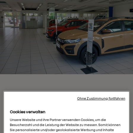
Ohne Zustimmung fortfahren
Cookies verwalten
Unsere Website und ihre Partner verwenden Cookies, um die
Besucherzahl und die Leistung der Website zu messen. Somit können
Mit dem Laden der Karte akzeptieren Sie die
Sie personalisierte und/oder geolokalisierte Werbung und Inhalte