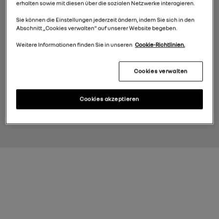
erhalten sowie mit diesen über die sozialen Netzwerke interagieren.
Datenschutzerklärung von Google.
Mehr erfahren
Sie können die Einstellungen jederzeit ändern, indem Sie sich in den
Abschnitt „Cookies verwalten“ auf unserer Website begeben.
Weitere Informationen finden Sie in unseren
Cookie-Richtlinien.
Google Maps laden
Cookies verwalten
Cookies akzeptieren