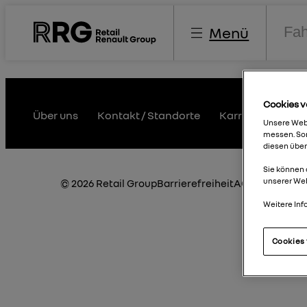
Menü
Cookies v
book
Instagram
Linkedin
Über uns
Kontakt / Standorte
Karriere
Umwe
Unsere Webs
messen. Som
diesen über
Sie können 
unserer We
© 2026 Retail Group
Barrierefreiheit
AGB
Hinweisg
Weitere Inf
Cookies