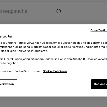
Ohne Zustim
erwalten
ltschutz
ite und ihre Partner verwenden Cookies, um die Besucherzahl und die Leistung de
it können Sie personalisierte und/oder geolokalisierte Werbung und Inhalte erhalt
 die sozialen Netzwerke interagieren.
die Einstellungen jederzeit ändern, indem Sie sich in den Abschnitt „Cookies verwal
bsite begeben.
ebersystem
Lieferkettensorgfaltspflichtengesetz
Datenschutz
ormationen finden Sie in unseren
Cookie-Richtlinien.
 verwalten
Cookies 