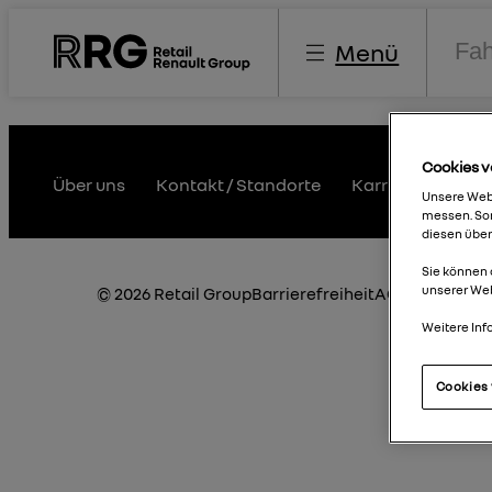
Menü
Cookies v
book
Instagram
Linkedin
Über uns
Kontakt / Standorte
Karriere
Umwe
Unsere Webs
messen. Som
diesen über
Sie können 
unserer We
© 2026 Retail Group
Barrierefreiheit
AGB
Hinweisg
Weitere Inf
Cookies