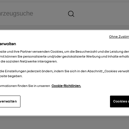
Ohne Zustim
erwalten
ltschutz
ite und ihre Partner verwenden Cookies, um die Besucherzahl und die Leistung de
it können Sie personalisierte und/oder geolokalisierte Werbung und Inhalte erhalt
 die sozialen Netzwerke interagieren.
die Einstellungen jederzeit ändern, indem Sie sich in den Abschnitt „Cookies verwal
bsite begeben.
ebersystem
Lieferkettensorgfaltspflichtengesetz
Datenschutz
ormationen finden Sie in unseren
Cookie-Richtlinien.
 verwalten
Cookies 