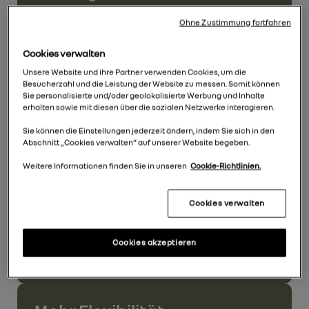
Ohne Zustimmung fortfahren
Unser Dacia Leasing ist bereits für
günstige Monatsraten verfügbar.
Cookies verwalten
Gestalten Sie Ihren Leasing-Vertrag so,
Unsere Website und ihre Partner verwenden Cookies, um die
dass er zu Ihren Bedürfnissen passt.
Besucherzahl und die Leistung der Website zu messen. Somit können
Sie personalisierte und/oder geolokalisierte Werbung und Inhalte
erhalten sowie mit diesen über die sozialen Netzwerke interagieren.
Planbar
Sie können die Einstellungen jederzeit ändern, indem Sie sich in den
Abschnitt „Cookies verwalten“ auf unserer Website begeben.
Beim Dacia Leasing zahlen Sie eine feste
Weitere Informationen finden Sie in unseren
Cookie-Richtlinien.
monatliche Leasingrate. So bleiben die
Ausgaben für Ihr Fahrzeug planbar. Sie
Cookies verwalten
müssen sich nicht darum kümmern, dass
Ihr Auto verkauft wird, sondern steigen
einfach bequem auf das nächste
Cookies akzeptieren
Leasing-Modell um.